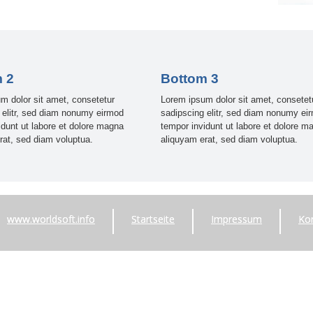
 2
Bottom 3
m dolor sit amet, consetetur
Lorem ipsum dolor sit amet, consetet
 elitr, sed diam nonumy eirmod
sadipscing elitr, sed diam nonumy ei
idunt ut labore et dolore magna
tempor invidunt ut labore et dolore m
rat, sed diam voluptua.
aliquyam erat, sed diam voluptua.
www.worldsoft.info
Startseite
Impressum
Ko